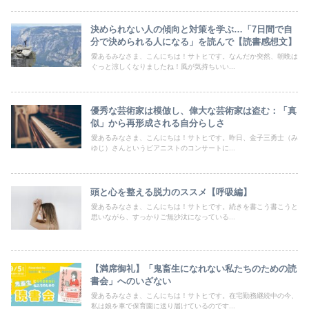
決められない人の傾向と対策を学ぶ…「7日間で自
分で決められる人になる」を読んで【読書感想文】
愛あるみなさま、こんにちは！サトヒです。なんだか突然、朝晩は
ぐっと涼しくなりましたね！風が気持ちいい...
優秀な芸術家は模倣し、偉大な芸術家は盗む：「真
似」から再形成される自分らしさ
愛あるみなさま、こんにちは！サトヒです。昨日、金子三勇士（み
ゆじ）さんというピアニストのコンサートに...
頭と心を整える脱力のススメ【呼吸編】
愛あるみなさま、こんにちは！サトヒです。続きを書こう書こうと
思いながら、すっかりご無沙汰になっている...
【満席御礼】「鬼畜生になれない私たちのための読
書会」へのいざない
愛あるみなさま、こんにちは！サトヒです。在宅勤務継続中の今、
私は娘を車で保育園に送り届けているのです...