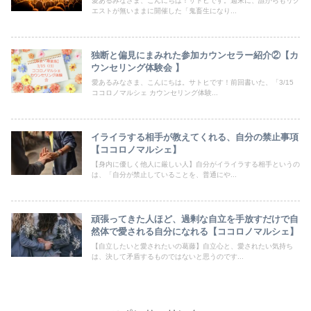
愛あるみなさま、こんにちは！サトヒです。週末に、誰からもリク
エストが無いままに開催した「鬼畜生になり...
独断と偏見にまみれた参加カウンセラー紹介②【カ
ウンセリング体験会 】
愛あるみなさま、こんにちは。サトヒです！前回書いた、「3/15
ココロノマルシェ カウンセリング体験...
イライラする相手が教えてくれる、自分の禁止事項
【ココロノマルシェ】
【身内に優しく他人に厳しい人】自分がイライラする相手というの
は、「自分が禁止していることを、普通にや...
頑張ってきた人ほど、過剰な自立を手放すだけで自
然体で愛される自分になれる【ココロノマルシェ】
【自立したいと愛されたいの葛藤】自立心と、愛されたい気持ち
は、決して矛盾するものではないと思うのです...