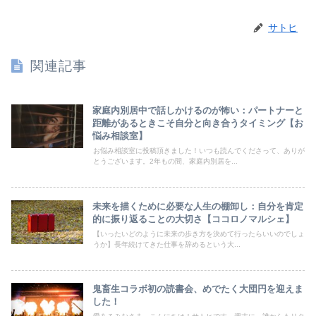
サトヒ
関連記事
家庭内別居中で話しかけるのが怖い：パートナーと
距離があるときこそ自分と向き合うタイミング【お
悩み相談室】
お悩み相談室に投稿頂きました！いつも読んでくださって、ありが
とうございます。2年もの間、家庭内別居を...
未来を描くために必要な人生の棚卸し：自分を肯定
的に振り返ることの大切さ【ココロノマルシェ】
【いったいどのように未来の歩き方を決めて行ったらいいのでしょ
うか】長年続けてきた仕事を辞めるという大...
鬼畜生コラボ初の読書会、めでたく大団円を迎えま
した！