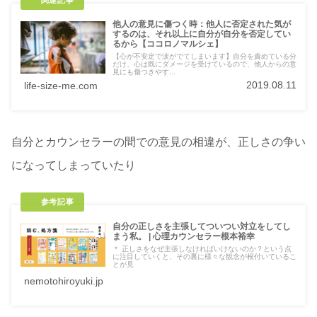
他人の意見に傷つく時：他人に否定された気が
するのは、それ以上に自分が自分を否定してい
るから【ココロノマルシェ】
【心が不安定で涙がでてしまいます】自分を責めている分
だけ、心は既にダメージを受けているので、他人からの意
見にも傷つきやす...
2019.08.11
life-size-me.com
自分とカウンセラーの間での意見の相違が、正しさの争い
になってしまっていたり
自分の正しさを主張してついつい対立をしてし
まう私。 | 心理カウンセラー根本裕幸
＊ 正しさをなぜ主張しなければいけないのか？という点
に注目していくと、その裏に様々な観念が根付いているこ
とが見
nemotohiroyuki.jp