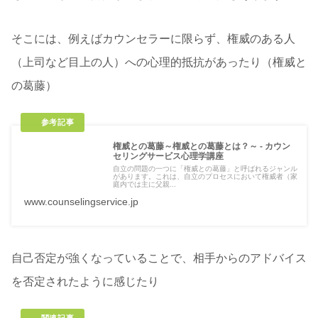
そこには、例えばカウンセラーに限らず、権威のある人
（上司など目上の人）への心理的抵抗があったり（権威と
の葛藤）
権威との葛藤～権威との葛藤とは？～ - カウン
セリングサービス心理学講座
自立の問題の一つに「権威との葛藤」と呼ばれるジャンル
があります。これは、自立のプロセスにおいて権威者（家
庭内では主に父親...
www.counselingservice.jp
自己否定が強くなっていることで、相手からのアドバイス
を否定されたように感じたり