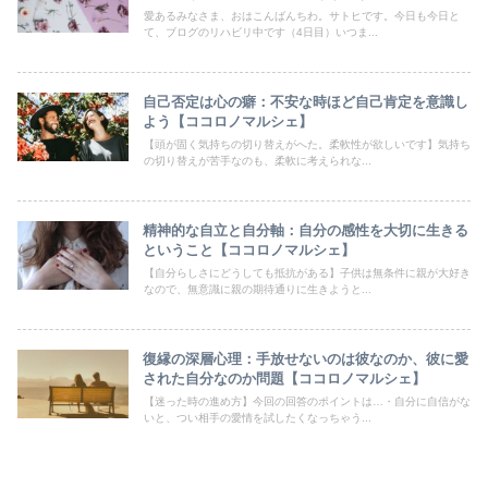
愛あるみなさま、おはこんばんちわ。サトヒです。今日も今日と
て、ブログのリハビリ中です（4日目）いつま...
自己否定は心の癖：不安な時ほど自己肯定を意識し
よう【ココロノマルシェ】
【頭が固く気持ちの切り替えがへた。柔軟性が欲しいです】気持ち
の切り替えが苦手なのも、柔軟に考えられな...
精神的な自立と自分軸：自分の感性を大切に生きる
ということ【ココロノマルシェ】
【自分らしさにどうしても抵抗がある】子供は無条件に親が大好き
なので、無意識に親の期待通りに生きようと...
復縁の深層心理：手放せないのは彼なのか、彼に愛
された自分なのか問題【ココロノマルシェ】
【迷った時の進め方】今回の回答のポイントは…・自分に自信がな
いと、つい相手の愛情を試したくなっちゃう...