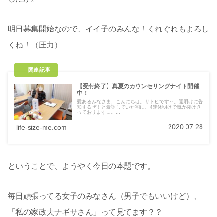
明日募集開始なので、イイ子のみんな！くれぐれもよろし
くね！（圧力）
【受付終了】真夏のカウンセリングナイト開催
中！
愛あるみなさま、こんにちは。サトヒです～。週明けに告
知するぜ！と豪語していた割に、4連休明けで気が抜けき
っております…。...
2020.07.28
life-size-me.com
ということで、ようやく今日の本題です。
毎日頑張ってる女子のみなさん（男子でもいいけど）、
「私の家政夫ナギサさん」って見てます？？