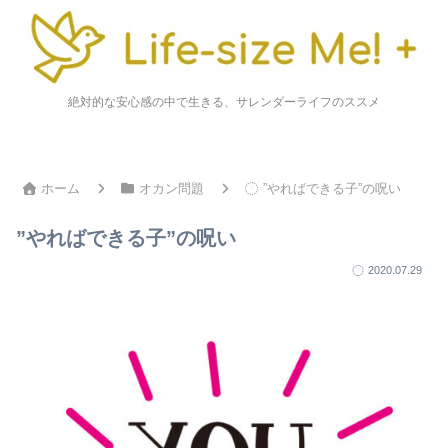
絶対的な安心感の中で生きる、サレンダーライフのススメ
ホーム
オカン問題
”やればできる子”の呪い
”やればできる子”の呪い
2020.07.29