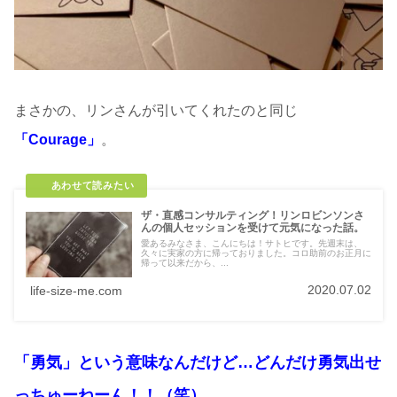
まさかの、リンさんが引いてくれたのと同じ
「Courage」
。
ザ・直感コンサルティング！リンロビンソンさ
んの個人セッションを受けて元気になった話。
愛あるみなさま、こんにちは！サトヒです。先週末は、
久々に実家の方に帰っておりました。コロ助前のお正月に
帰って以来だから、...
2020.07.02
life-size-me.com
「勇気」という意味なんだけど…どんだけ勇気出せ
っちゅーねーん！！（笑）