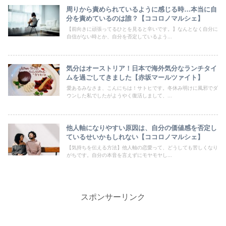
周りから責められているように感じる時…本当に自
分を責めているのは誰？【ココロノマルシェ】
【前向きに頑張ってるひとを見ると辛いです。】なんとなく自分に
自信がない時とか、自分を否定しているよう...
気分はオーストリア！日本で海外気分なランチタイ
ムを過ごしてきました【赤坂マールツァイト】
愛あるみなさま、こんにちは！サトヒです。冬休み明けに風邪でダ
ウンした私でしたがようやく復活しまして、...
他人軸になりやすい原因は、自分の価値感を否定し
ているせいかもしれない【ココロノマルシェ】
【気持ちを伝える方法】他人軸の恋愛って、どうしても苦しくなり
がちです。自分の本音を言えずにモヤモヤし...
スポンサーリンク