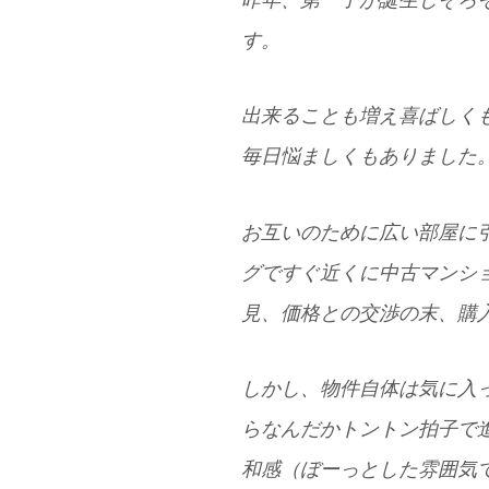
昨年、第一子が誕生しそろ
す。
出来ることも増え喜ばしく
毎日悩ましくもありました
お互いのために広い部屋に
グですぐ近くに中古マンシ
見、価格との交渉の末、購
しかし、物件自体は気に入
らなんだかトントン拍子で
和感（ぼーっとした雰囲気