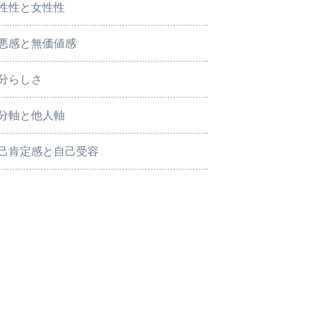
性性と女性性
悪感と無価値感
分らしさ
分軸と他人軸
己肯定感と自己受容