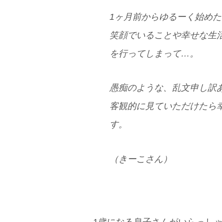
1ヶ月前からゆるーく始め
笑顔でいることや幸せな生
を行ってしまって…。
愚痴のような、乱文申し訳
客観的に見ていただけたら
す。
（きーこさん）