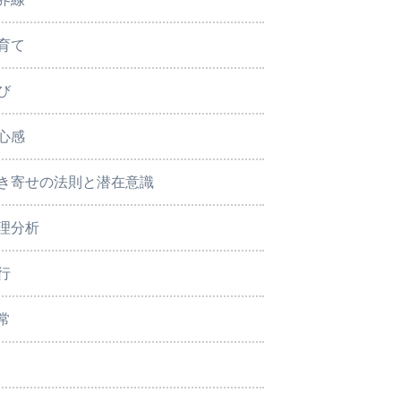
育て
び
心感
き寄せの法則と潜在意識
理分析
行
常