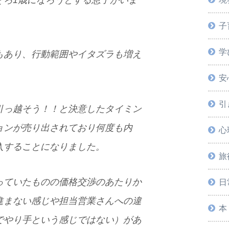
そろ1歳になろうとする息子がいま
子
学
もあり、行動範囲やイタズラも増え
。
安
引
引っ越そう！！と決意したタイミン
ョンが売り出されており何度も内
心
入することになりました。
旅
っていたものの価格交渉のあたりか
日
進まない感じや担当営業さんへの違
本
でやり手という感じではない）があ