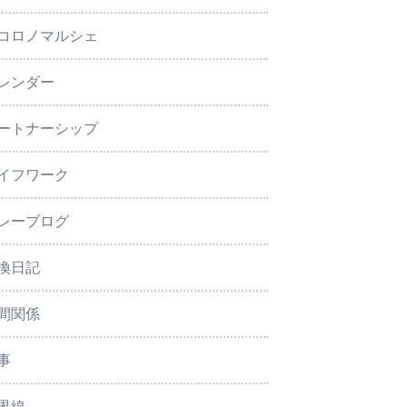
コロノマルシェ
レンダー
ートナーシップ
イフワーク
レーブログ
換日記
間関係
事
界線