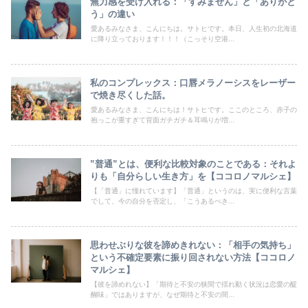
無力感を受け入れる：「すみません」と「ありがと
う」の違い
愛あるみなさま、こんにちは。サトヒです。本日、人生初の北海道
に降り立っております！！！（こっそり空港...
私のコンプレックス：口唇メラノーシスをレーザー
で焼き尽くした話。
愛あるみなさま、こんにちは！サトヒです。ここのところ、赤子の
抱っこが重すぎて背面ガチガチ＆耳鳴りが増...
”普通”とは、便利な比較対象のことである：それよ
りも「自分らしい生き方」を【ココロノマルシェ】
【「普通」に憧れています】「普通」というのは、実に便利な言葉
でして、今の自分を否定し、「こうあるべき...
思わせぶりな彼を諦めきれない：「相手の気持ち」
という不確定要素に振り回されない方法【ココロノ
マルシェ】
【彼を諦めれない】「期待と不安の狭間で揺れ動く状況は恋愛の醍
醐味」ではありますが、なぜ期待と不安の間...