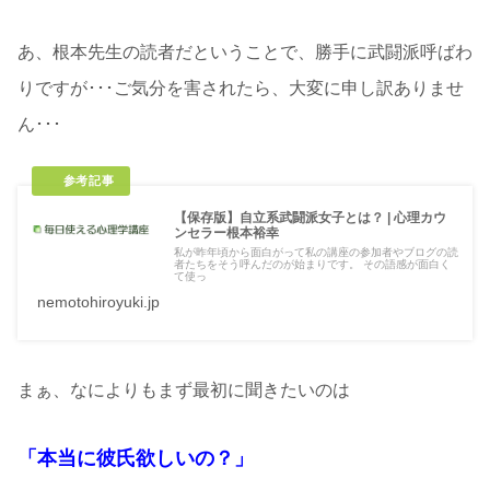
あ、根本先生の読者だということで、勝手に武闘派呼ばわ
りですが･･･ご気分を害されたら、大変に申し訳ありませ
ん･･･
【保存版】自立系武闘派女子とは？ | 心理カウ
ンセラー根本裕幸
私が昨年頃から面白がって私の講座の参加者やブログの読
者たちをそう呼んだのが始まりです。 その語感が面白く
て使っ
nemotohiroyuki.jp
まぁ、なによりもまず最初に聞きたいのは
「本当に彼氏欲しいの？」