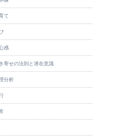
育て
び
心感
き寄せの法則と潜在意識
理分析
行
常