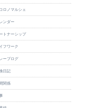
コロノマルシェ
レンダー
ートナーシップ
イフワーク
レーブログ
換日記
間関係
事
界線