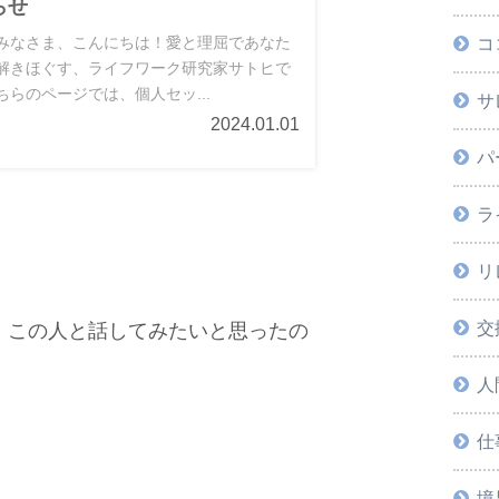
らせ
みなさま、こんにちは！愛と理屈であなた
コ
解きほぐす、ライフワーク研究家サトヒで
ちらのページでは、個人セッ...
サ
2024.01.01
パ
ラ
選んだ理由を教えてください。
リ
交
、この人と話してみたいと思ったの
人
仕
る前と受けた後で変わったこと、セ
得た事、カウンセラーの印象など、
境