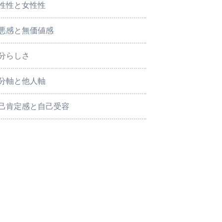
性性と女性性
悪感と無価値感
分らしさ
分軸と他人軸
己肯定感と自己受容