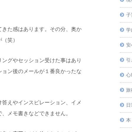
い。
子
てきた感はあります。その分、奥か
学
が（笑）
安
引
リングやセッション受けた事はあり
ション後のメールが１番良かったな
心
旅
け答えやインスピレーション、イメ
日
で、メモ書きなどできません。
本