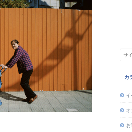
カ
イ
オ
お