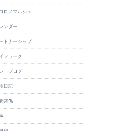
コロノマルシェ
レンダー
ートナーシップ
イフワーク
レーブログ
換日記
間関係
事
界線