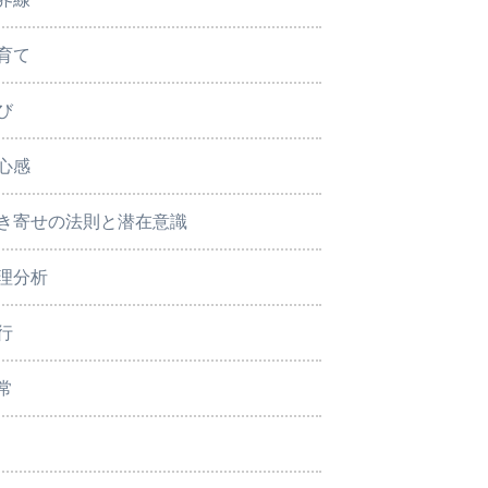
育て
び
心感
き寄せの法則と潜在意識
理分析
行
常