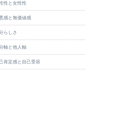
性性と女性性
悪感と無価値感
分らしさ
分軸と他人軸
己肯定感と自己受容