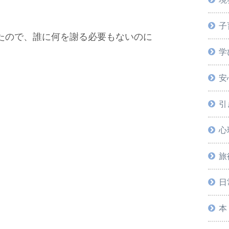
子
たので、誰に何を謝る必要もないのに
学
安
引
。
心
旅
日
本