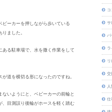
コ
サ
ベビーカーを押しながら歩いている
ありました。
パ
ラ
にある駐車場で、水を撒く作業をして
リ
交
スが道を横切る形になったのですね。
人
まないようにと、ベビーカーの前輪と
仕
が、目測誤り後輪がホースを軽く踏む
境