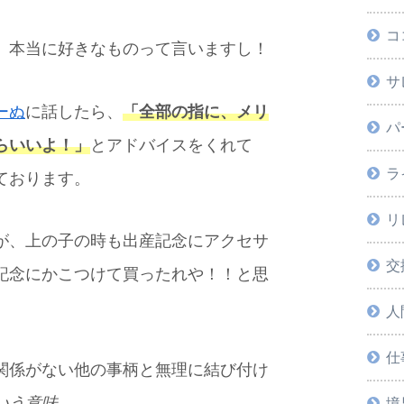
コ
、本当に好きなものって言いますし！
サ
ーぬ
に話したら、
「全部の指に、メリ
パ
らいいよ！」
とアドバイスをくれて
ラ
ております。
リ
が、上の子の時も出産記念にアクセサ
交
記念にかこつけて買ったれや！！と思
人
仕
関係がない他の事柄と無理に結び付け
いう意味
境