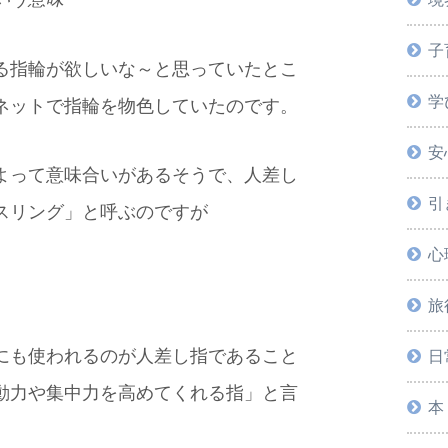
子
る指輪が欲しいな～と思っていたとこ
学
ネットで指輪を物色していたのです。
安
よって意味合いがあるそうで、人差し
引
スリング」と呼ぶのですが
心
旅
にも使われるのが人差し指であること
日
動力や集中力を高めてくれる指」と言
本