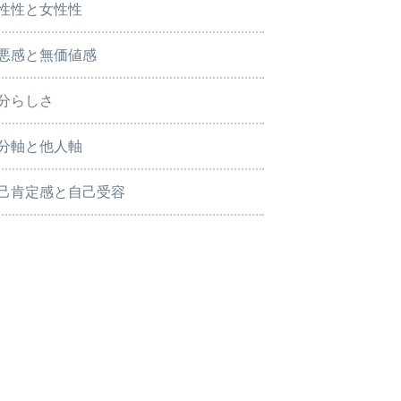
性性と女性性
悪感と無価値感
分らしさ
分軸と他人軸
己肯定感と自己受容