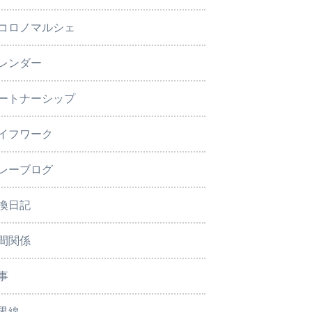
コロノマルシェ
レンダー
ートナーシップ
イフワーク
レーブログ
換日記
間関係
事
界線