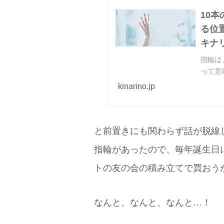
10
る位
キナ
指輪は
って意
に風水
kinarino.jp
と前置きにも関わらず話が脱線
指輪があったので、毎年誕生日
トの友の会の積み立てで買おう
なんと、なんと、なんと…！