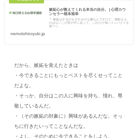
嫉妬心が教えてくれる本当の自分。 | 心理カウ
ンセラー根本裕幸
＊ 嫉妬はするのもされるのも嫌なんですけど、無駄なも
のはないこの世の中にあって、これだけ強いインパクトを
放つっ
nemotohiroyuki.jp
だから、嫉妬を覚えたときは
・今できることにもっとベストを尽くせってこと
だよな。
・そっか、自分はこの人に興味を持ち、憧れ、尊
敬しているんだ。
・（その嫉妬の対象に）興味があるんだな。そっ
ちに行きたいってことなんだな。
・よし、そのために今できることをしよう。