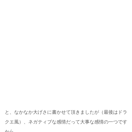
イライラするんじゃー！
妬み嫉みが湧き上がるんじゃー！
絶対、負けたくないんじゃー！
自分より優れている奴なんて、一切合切認めたくないんじ
ゃー！
私の価値を脅かすような者など、再び生き返らぬよう、は
らわたを喰らいつくしてくれるわ！！
と、なかなか大げさに書かせて頂きましたが（最後はドラ
クエ風）、ネガティブな感情だって大事な感情の一つです
から。