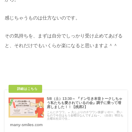
感じちゃうものは仕方ないのです。
その気持ちを、まずは自分でしっかり受け止めてあげる
と、それだけでもいくらか楽になると思いますよ＾＾
▼そんな、なかなか言えない本音を言えちゃう会があるそ
うですよ！（ステマ）
5/8（土）13:30～ 『ドン引き本音トークしちゃ
う私たちも愛されているの会』調子に乗って増
席しました！！【残席2】
こんにチワワ。← 久しぶりのチワワン挨拶 いやー、早い
もので今日はもう金曜日なんですよね～。（白目）明日も
土曜出社日で仕...
many-smiles.com