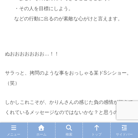
・その人を目標にしよう。
などの行動に出るのが素敵な心がけと言えます。
ぬおおおおおおお…！！
サラっと、拷問のような事をおっしゃる某ドSシショー。
（笑）
しかしこれこそが、かりんさんの感じた負の感情が伝えて
くれているメッセージなのではないかな？と思うのです。
メニュー
ホーム
検索
トップ
サイドバー
無価値感は人生で最大の勘違い