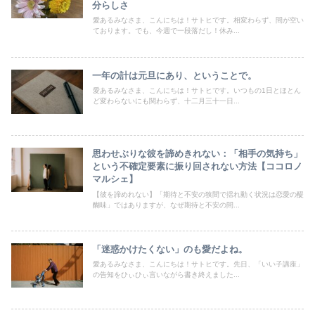
分らしさ
愛あるみなさま、こんにちは！サトヒです。相変わらず、間が空い
ております。でも、今週で一段落だし！休み...
一年の計は元旦にあり、ということで。
愛あるみなさま、こんにちは！サトヒです。いつもの1日とほとん
ど変わらないにも関わらず、十二月三十一日...
思わせぶりな彼を諦めきれない：「相手の気持ち」
という不確定要素に振り回されない方法【ココロノ
マルシェ】
【彼を諦めれない】「期待と不安の狭間で揺れ動く状況は恋愛の醍
醐味」ではありますが、なぜ期待と不安の間...
「迷惑かけたくない」のも愛だよね。
愛あるみなさま、こんにちは！サトヒです。先日、「いい子講座」
の告知をひぃひぃ言いながら書き終えました...