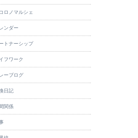
コロノマルシェ
レンダー
ートナーシップ
イフワーク
レーブログ
換日記
間関係
事
界線