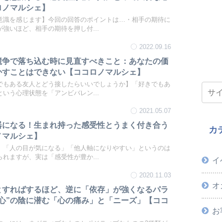
ロノマルシェ】
意識を感じます】今回の回答のポイントは…・相手の期待に
強いほど、相手の期待を押し付...
2022.09.16
競争で落ち込む時に見直すべきこと：あなたの価
かすことはできない【ココロノマルシェ】
でもある友人とどう接したらいいでしょうか】「好きでもあ
いう心理状態を「アンビバレン...
2021.05.07
器になる！生まれ持った感受性とうまく付き合う
カ
ノマルシェ】
】「人の目が気になる」「他人軸になりやすい」というのは
れますが、実は「感受性が豊か...
イ
2020.11.03
オ
とすればするほど、逆に「依存」が強くなるパラ
心”の陰に潜む「心の痛み」と「ニーズ」【ココ
お