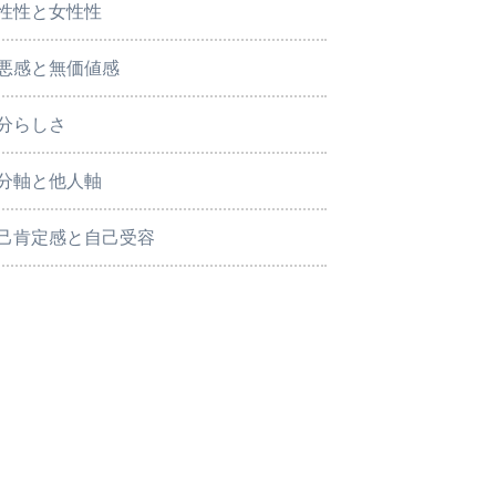
性性と女性性
悪感と無価値感
分らしさ
分軸と他人軸
己肯定感と自己受容