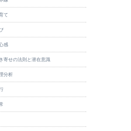
育て
び
心感
き寄せの法則と潜在意識
理分析
行
常