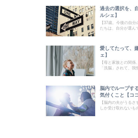
過去の選択を、
ルシェ】
【37歳。今後の自
たちは、自分が選んで
愛してたって、
ェ】
【母と家族との関係
「洗脳」されて、我慢
脳内でループす
気付くこと【コ
【脳内の夫がうるさ
しか受け取れないもの