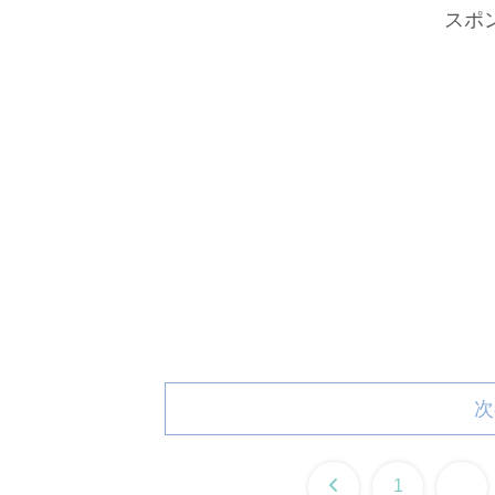
スポ
次
前
1
2