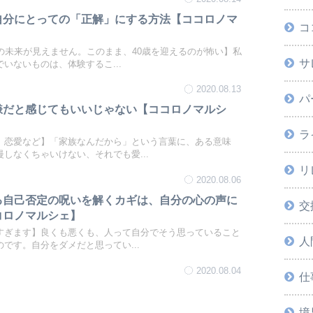
自分にとっての「正解」にする方法【ココロノマ
コ
分の未来が見えません。このまま、40歳を迎えるのが怖い】私
サ
いないものは、体験するこ...
2020.08.13
パ
嫌だと感じてもいいじゃない【ココロノマルシ
ラ
、恋愛など】「家族なんだから」という言葉に、ある意味
しなくちゃいけない、それでも愛...
リ
2020.08.06
る自己否定の呪いを解くカギは、自分の心の声に
交
コロノマルシェ】
すぎます】良くも悪くも、人って自分でそう思っていること
人
です。自分をダメだと思ってい...
2020.08.04
仕
境