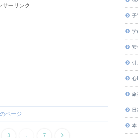
ンサーリンク
子
学
安
引
心
旅
日
のページ
本
次
3
…
7