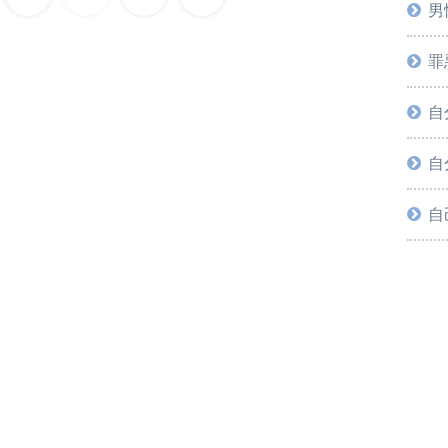
男
へ
罪
自
自
自