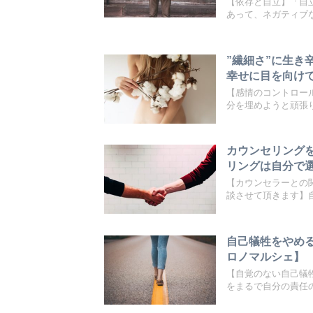
【依存と自立】「自
あって、ネガティブな
”繊細さ”に生き
幸せに目を向け
【感情のコントロー
分を埋めようと頑張り
カウンセリング
リングは自分で
【カウンセラーとの
談させて頂きます】自
自己犠牲をやめ
ロノマルシェ】
【自覚のない自己犠
をまるで自分の責任の