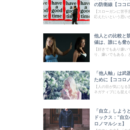
の防衛線【ココ
【スローガンに苦手
応えたいという思いが
他人との比較と
値は、誰にも脅
【好きでもあり嫌い
り、嫌いでもある」と
「他人軸」は武
ために【ココロ
【人の目が気になる
ネガティブにも捉えら
「自立」しよう
ドックス：”自立
ロノマルシェ】